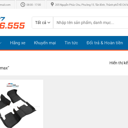
mail.com
08:00 - 17:00
205 Nguyễn Phúc Chu, Phường 15, Tân Bình, Thành phố Hồ Chí 
Tìm
kiếm:
Hãng xe
Khuyến mại
Tin tức
Đổi trả & Hoàn tiền
Hiển thị k
Dmax”