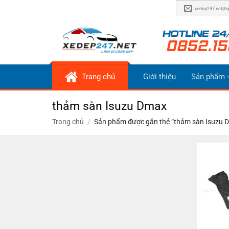
Bỏ
xedep247.net@g
qua
nội
dung
Trang chủ
Giới thiệu
Sản phẩm
thảm sàn Isuzu Dmax
Trang chủ
/
Sản phẩm được gắn thẻ “thảm sàn Isuzu 