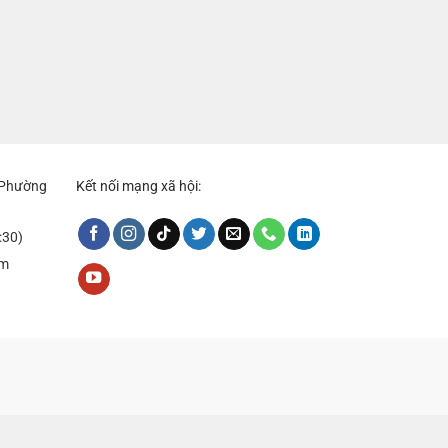
, Phường
Kết nối mạng xã hội:
:30)
om