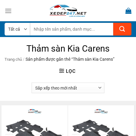
Bỏ
qua
nội
dung
Tìm
kiếm:
Thảm sàn Kia Carens
/
Sản phẩm được gắn thẻ “Thảm sàn Kia Carens”
Trang chủ
LỌC