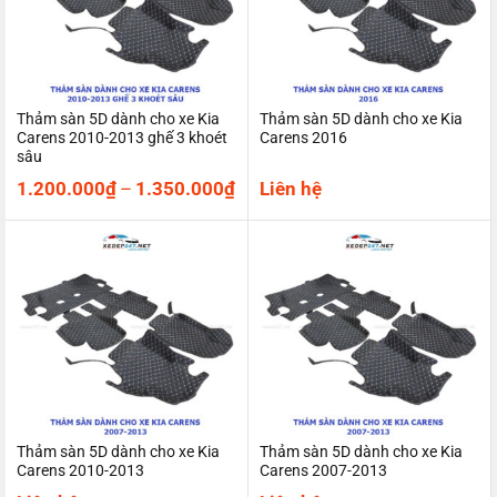
Thảm sàn 5D dành cho xe Kia
Thảm sàn 5D dành cho xe Kia
Carens 2010-2013 ghế 3 khoét
Carens 2016
sâu
Khoảng
1.200.000
₫
–
1.350.000
₫
Liên hệ
giá:
từ
1.200.000₫
đến
1.350.000₫
Thảm sàn 5D dành cho xe Kia
Thảm sàn 5D dành cho xe Kia
Carens 2010-2013
Carens 2007-2013