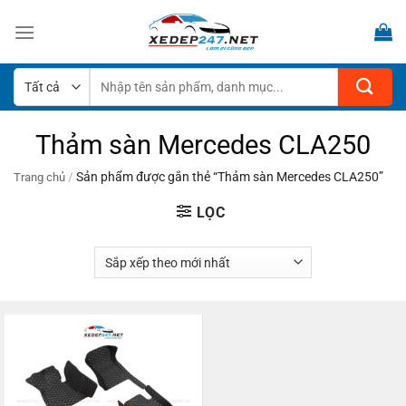
Bỏ
qua
nội
dung
Tìm
kiếm:
Thảm sàn Mercedes CLA250
/
Sản phẩm được gắn thẻ “Thảm sàn Mercedes CLA250”
Trang chủ
LỌC