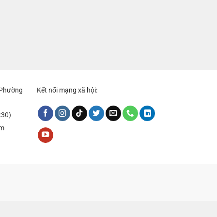
, Phường
Kết nối mạng xã hội:
:30)
om