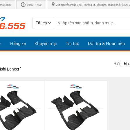
mail.com
08:00 - 17:00
205 Nguyễn Phúc Chu, Phường 15, Tân Bình, Thành phố Hồ Chí 
Tìm
kiếm:
Hãng xe
Khuyến mại
Tin tức
Đổi trả & Hoàn tiền
Hiển thị 
shi Lancer”