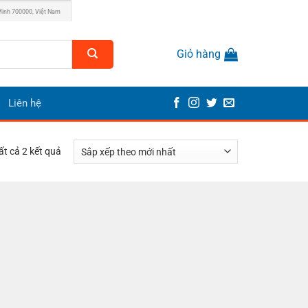
Minh 700000, Việt Nam
Giỏ hàng
Liên hệ
Đã
tất cả 2 kết quả
sắp
xếp
theo
mới
nhất