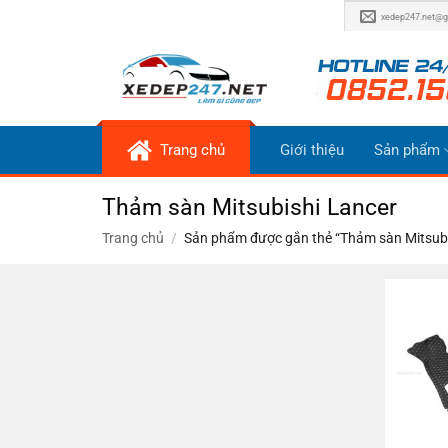
Bỏ
xedep247.net@g
qua
nội
dung
Trang chủ
Giới thiệu
Sản phẩm
Thảm sàn Mitsubishi Lancer
Trang chủ
/
Sản phẩm được gắn thẻ “Thảm sàn Mitsubi