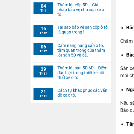
Thảm lót cốp 5D – Giải
04
pháp bảo vệ cho cốp xe ô
Th1
tô.
Bảo
Tại sao bảo vệ sàn cốp ô tô
16
là quan trọng?
Th12
Chăm s
Cẩm nang nâng cấp ô tô,
06
tầm quan trọng của thảm
Th12
Bảo
lót sàn 5D và 6D.
Thảm lót sàn 5D 6D – Điểm
Sàn xe
29
đặc biệt trong thiết kế nội
Th11
mái ch
thất xe ô tô.
Ng
Cách tự khắc phục các vấn
21
đề xe ô tô.
Th11
Nếu sà
Bảo qu
Tăn