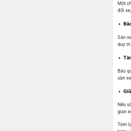
Một ch
đổi xe
Bảo
Sàn xe
duy tr
Tăn
Bảo qu
sàn xe
Giữ
Nếu sà
gian x
Tóm lạ