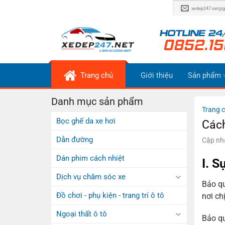
Bỏ
xedep247.net@g
qua
nội
dung
Trang chủ
Giới thiệu
Sản phẩm
Danh mục sản phẩm
Trang 
Bọc ghế da xe hơi
Cách
Dẫn đường
Cập nhậ
Dán phim cách nhiệt
I. S
Dịch vụ chăm sóc xe
Bảo qu
Đồ chơi - phụ kiện - trang trí ô tô
nơi ch
Ngoại thất ô tô
Bảo qu