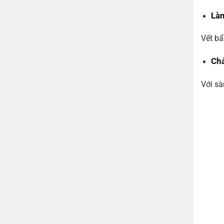
Làm
Vết bẩ
Chả
Với sà