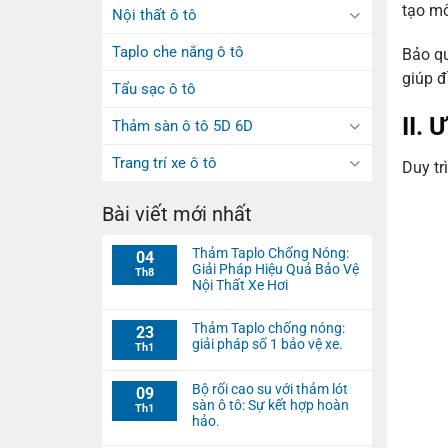
tạo mô
Nội thất ô tô
Taplo che nắng ô tô
Bảo qu
giúp đ
Tẩu sạc ô tô
II. 
Thảm sàn ô tô 5D 6D
Trang trí xe ô tô
Duy tr
Bài viết mới nhất
Thảm Taplo Chống Nóng:
04
Giải Pháp Hiệu Quả Bảo Vệ
Th8
Nội Thất Xe Hơi
Thảm Taplo chống nóng:
23
giải pháp số 1 bảo vệ xe.
Th1
Bộ rối cao su với thảm lót
09
sàn ô tô: Sự kết hợp hoàn
Th1
hảo.