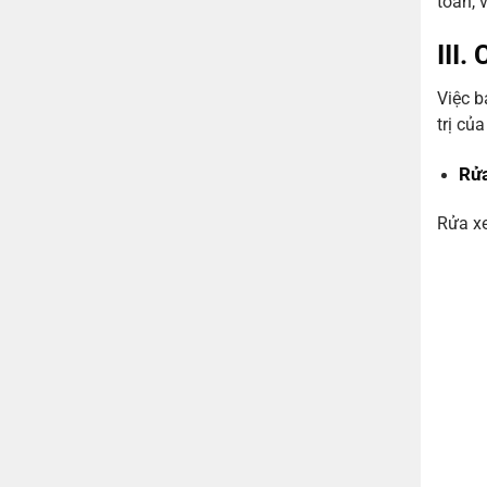
toàn, v
III.
Việc b
trị của
Rử
Rửa xe