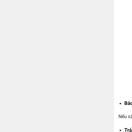
Bảo
Nếu sà
Tr