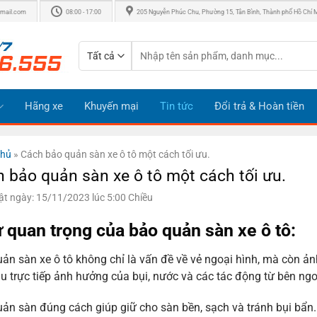
mail.com
08:00 - 17:00
205 Nguyễn Phúc Chu, Phường 15, Tân Bình, Thành phố Hồ Chí 
Tìm
kiếm:
Hãng xe
Khuyến mại
Tin tức
Đổi trả & Hoàn tiền
chủ
»
Cách bảo quản sàn xe ô tô một cách tối ưu.
 bảo quản sàn xe ô tô một cách tối ưu.
t ngày: 15/11/2023 lúc 5:00 Chiều
ự quan trọng của bảo quản sàn xe ô tô:
ản sàn xe ô tô không chỉ là vấn đề về vẻ ngoại hình, mà còn ả
ịu trực tiếp ảnh hưởng của bụi, nước và các tác động từ bên ngo
ản sàn đúng cách giúp giữ cho sàn bền, sạch và tránh bụi bẩn. Đ