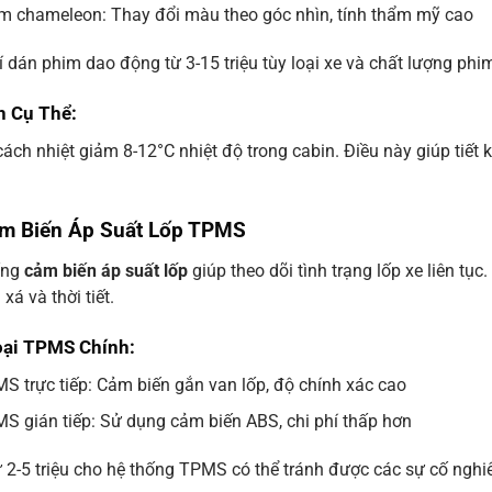
m chameleon: Thay đổi màu theo góc nhìn, tính thẩm mỹ cao
í dán phim dao động từ 3-15 triệu tùy loại xe và chất lượng phi
ch Cụ Thể:
ách nhiệt giảm 8-12°C nhiệt độ trong cabin. Điều này giúp tiết
ảm Biến Áp Suất Lốp TPMS
ống
cảm biến áp suất lốp
giúp theo dõi tình trạng lốp xe liên tục
xá và thời tiết.
oại TPMS Chính:
S trực tiếp: Cảm biến gắn van lốp, độ chính xác cao
S gián tiếp: Sử dụng cảm biến ABS, chi phí thấp hơn
 2-5 triệu cho hệ thống TPMS có thể tránh được các sự cố nghi