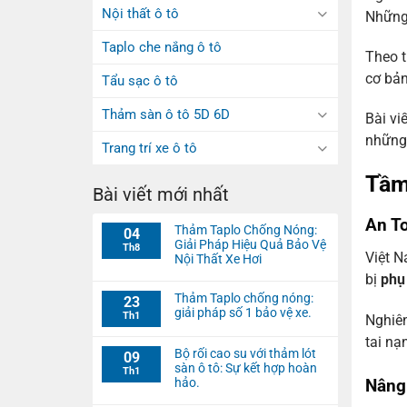
Nội thất ô tô
Những 
Taplo che nắng ô tô
Theo t
cơ bản
Tẩu sạc ô tô
Thảm sàn ô tô 5D 6D
Bài vi
những 
Trang trí xe ô tô
Tầm
Bài viết mới nhất
An T
Thảm Taplo Chống Nóng:
04
Giải Pháp Hiệu Quả Bảo Vệ
Th8
Việt N
Nội Thất Xe Hơi
bị
phụ 
Thảm Taplo chống nóng:
23
giải pháp số 1 bảo vệ xe.
Th1
Nghiên
tai nạ
Bộ rối cao su với thảm lót
09
sàn ô tô: Sự kết hợp hoàn
Th1
Nâng
hảo.