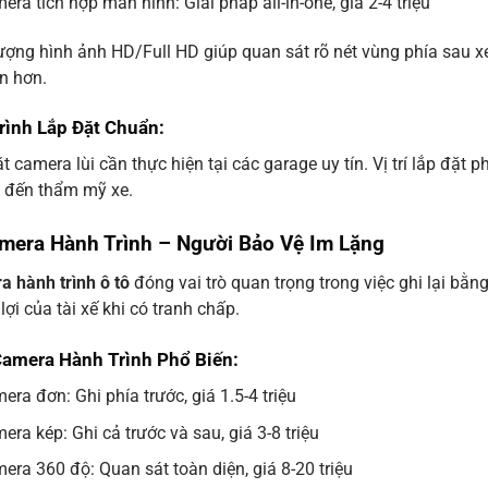
era tích hợp màn hình: Giải pháp all-in-one, giá 2-4 triệu
ượng hình ảnh HD/Full HD giúp quan sát rõ nét vùng phía sau xe
n hơn.
rình Lắp Đặt Chuẩn:
t camera lùi cần thực hiện tại các garage uy tín. Vị trí lắp đặt
 đến thẩm mỹ xe.
amera Hành Trình – Người Bảo Vệ Im Lặng
 hành trình ô tô
đóng vai trò quan trọng trong việc ghi lại bằn
lợi của tài xế khi có tranh chấp.
Camera Hành Trình Phổ Biến:
era đơn: Ghi phía trước, giá 1.5-4 triệu
era kép: Ghi cả trước và sau, giá 3-8 triệu
era 360 độ: Quan sát toàn diện, giá 8-20 triệu