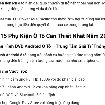
ện tiện ích ô tô
hiện đại giúp chuyến đi trở nên thoải mái hơn. M
khí tự động là những ví dụ điển hình.
át của J.D. Power Asia Pacific cho thấy: 78% người dùng hài lòng
h hưởng trực tiếp đến quyết định mua xe trong tương lai.
 15 Phụ Kiện Ô Tô Cần Thiết Nhất Năm 2
n Hình DVD Android Ô Tô – Trung Tâm Giải Trí Thô
nh Android ô tô
đang trở thành xu hướng chủ đạo trong năm 202
y mang đến trải nghiệm tương tác mượt mà như smartphone.
Năng Vượt Trội:
 hình cảm ứng Full HD 1080p với độ phân giải cao
điều hành Android 12 với khả năng cập nhật liên tục
 nối WiFi và Bluetooth 5.0 ổn định
h hợp Google Play Store với hàng triệu ứng dụng