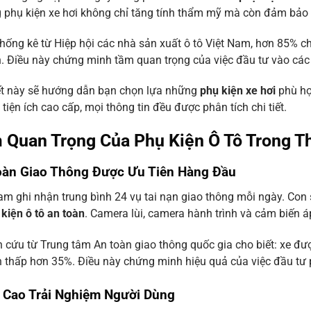
phụ kiện xe hơi không chỉ tăng tính thẩm mỹ mà còn đảm bảo 
hống kê từ Hiệp hội các nhà sản xuất ô tô Việt Nam, hơn 85% chủ 
. Điều này chứng minh tầm quan trọng của việc đầu tư vào các th
ết này sẽ hướng dẫn bạn chọn lựa những
phụ kiện xe hơi
phù hợp
tiện ích cao cấp, mọi thông tin đều được phân tích chi tiết.
 Quan Trọng Của Phụ Kiện Ô Tô Trong Th
oàn Giao Thông Được Ưu Tiên Hàng Đầu
am ghi nhận trung bình 24 vụ tai nạn giao thông mỗi ngày. Con 
kiện ô tô an toàn
. Camera lùi, camera hành trình và cảm biến á
 cứu từ Trung tâm An toàn giao thông quốc gia cho biết: xe đượ
n thấp hơn 35%. Điều này chứng minh hiệu quả của việc đầu tư 
 Cao Trải Nghiệm Người Dùng