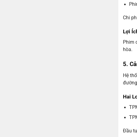
Phi
Chi ph
Lợi Í
Phim c
hòa.
5. C
Hệ th
đường 
Hai L
TPM
TPM
Đầu tư