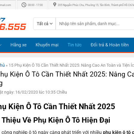
mail.com
08:00 - 17:00
205 Nguyễn Phúc Chu, Phường 15, Tân Bình, Thành phố Hồ Chí 
Tìm
kiếm:
Hãng xe
Khuyến mại
Tin tức
Đổi trả & Hoàn tiền
chủ
»
15 Phụ Kiện Ô Tô Cần Thiết Nhất 2025: Nâng Cao An Toàn và Tiện 
hụ Kiện Ô Tô Cần Thiết Nhất 2025: Nâng Ca
g
ật ngày: 16/02/2020 lúc 10:35 Chiều
hụ Kiện Ô Tô Cần Thiết Nhất 2025
i Thiệu Về Phụ Kiện Ô Tô Hiện Đại
công nghiệp ô tô ngày càng phát triển với nhiều
phụ kiện ô tô c