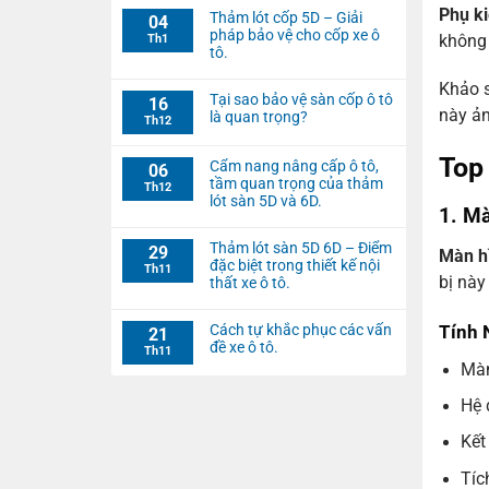
Phụ ki
Thảm lót cốp 5D – Giải
04
pháp bảo vệ cho cốp xe ô
không 
Th1
tô.
Khảo s
Tại sao bảo vệ sàn cốp ô tô
16
này ản
là quan trọng?
Th12
Top
Cẩm nang nâng cấp ô tô,
06
tầm quan trọng của thảm
Th12
lót sàn 5D và 6D.
1. Mà
Thảm lót sàn 5D 6D – Điểm
29
Màn hì
đặc biệt trong thiết kế nội
Th11
bị nà
thất xe ô tô.
Tính 
Cách tự khắc phục các vấn
21
đề xe ô tô.
Th11
Màn
Hệ 
Kết
Tíc