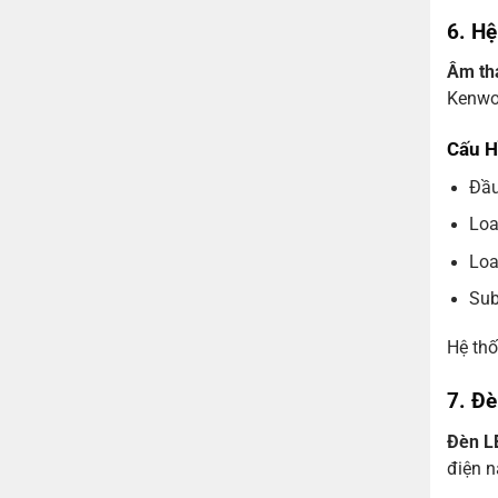
6. H
Âm th
Kenwo
Cấu H
Đầu
Loa
Loa
Sub
Hệ thố
7. Đ
Đèn LE
điện n