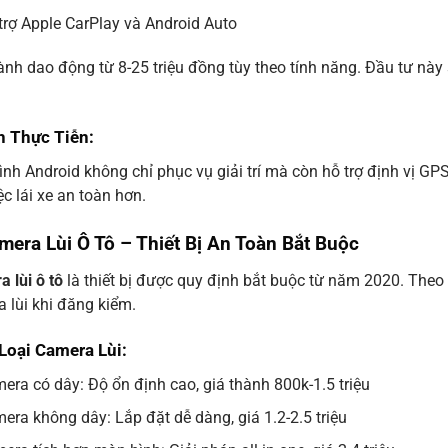
trợ Apple CarPlay và Android Auto
ành dao động từ 8-25 triệu đồng tùy theo tính năng. Đầu tư này s
ch Thực Tiễn:
nh Android không chỉ phục vụ giải trí mà còn hỗ trợ định vị GPS.
ệc lái xe an toàn hơn.
mera Lùi Ô Tô – Thiết Bị An Toàn Bắt Buộc
 lùi ô tô
là thiết bị được quy định bắt buộc từ năm 2020. Theo
 lùi khi đăng kiểm.
Loại Camera Lùi:
era có dây: Độ ổn định cao, giá thành 800k-1.5 triệu
era không dây: Lắp đặt dễ dàng, giá 1.2-2.5 triệu