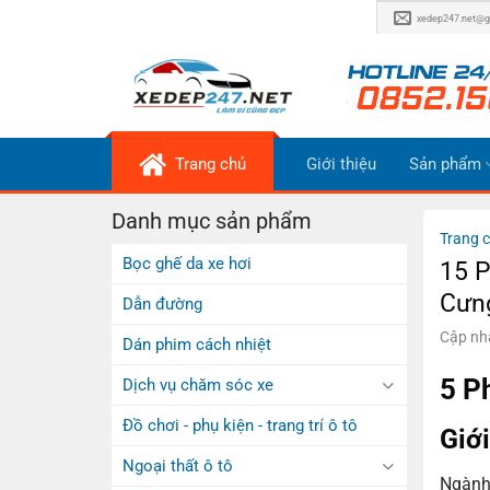
Bỏ
xedep247.net@g
qua
nội
dung
Trang chủ
Giới thiệu
Sản phẩm
Danh mục sản phẩm
Trang 
Bọc ghế da xe hơi
15 P
Cưn
Dẫn đường
Cập nh
Dán phim cách nhiệt
5 P
Dịch vụ chăm sóc xe
Đồ chơi - phụ kiện - trang trí ô tô
Giớ
Ngoại thất ô tô
Ngành 