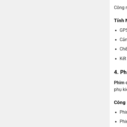
Công n
Tính 
GPS
Cản
Chế
Kết
4. Ph
Phim c
phụ ki
Công 
Phi
Phi