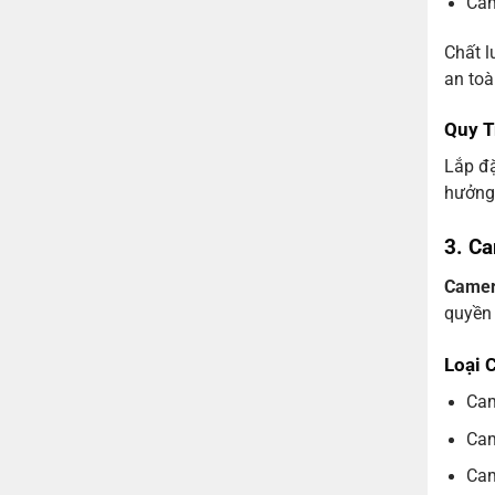
Cam
Chất l
an toà
Quy T
Lắp đặ
hưởng
3. C
Camera
quyền 
Loại 
Cam
Cam
Cam