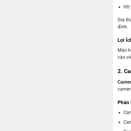
Hỗ 
Giá th
đình.
Lợi Í
Màn hì
vào vi
2. Ca
Camera
camera
Phân 
Cam
Cam